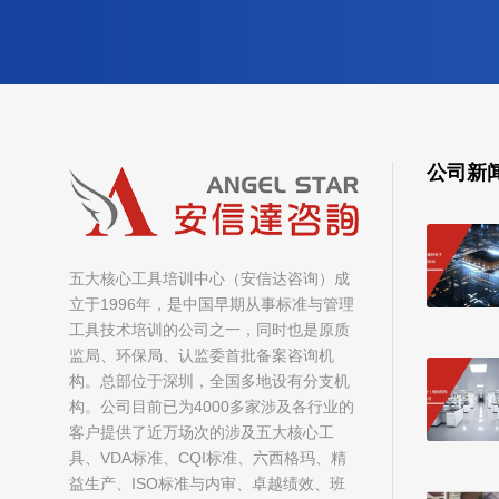
公司新
五大核心工具培训中心（安信达咨询）成
立于1996年，是中国早期从事标准与管理
工具技术培训的公司之一，同时也是原质
监局、环保局、认监委首批备案咨询机
构。总部位于深圳，全国多地设有分支机
构。公司目前已为4000多家涉及各行业的
客户提供了近万场次的涉及五大核心工
具、VDA标准、CQI标准、六西格玛、精
益生产、ISO标准与内审、卓越绩效、班