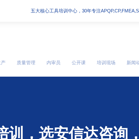
五大核心工具培训中心，30年专注APQP,CP,FMEA,SPC
生产
质量管理
内审员
公开课
培训现场
新闻
培训，选安信达咨询，