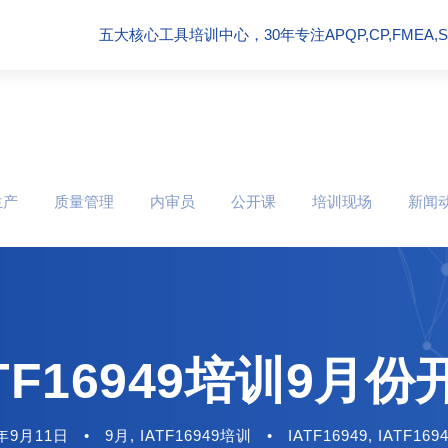
五大核心工具培训中心，30年专注APQP,CP,FMEA,SPC
生产
质量管理
内审员
公开课
培训现场
新闻
TF16949培训9月
5年9月11日
•
9月
,
IATF16949培训
•
IATF16949
,
IATF16