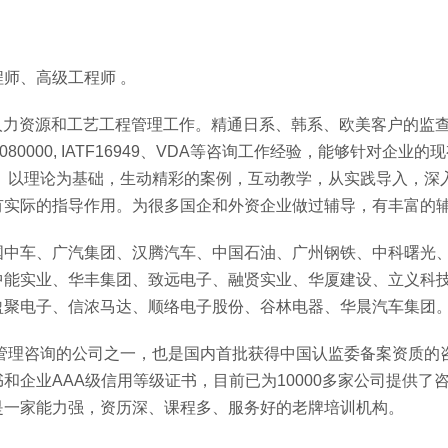
师、高级工程师 。
、人力资源和工艺工程管理工作。精通日系、韩系、欧美客户的监
，QC080000, IATF16949、VDA等咨询工作经验，能够针对企业
。以理论为基础，生动精彩的案例，互动教学，从实践导入，深
有实际的指导作用。为很多国企和外资企业做过辅导，有丰富的
国中车、广汽集团、汉腾汽车、中国石油、广州钢铁、中科曙光
中能实业、华丰集团、致远电子、融贤实业、华厦建设、立义科
盈聚电子、信浓马达、顺络电子股份、谷林电器、华晨汽车集团
事管理咨询的公司之一，也是国内首批获得中国认监委备案资质的
企业AAA级信用等级证书，目前已为10000多家公司提供了
是一家能力强，资历深、课程多、服务好的老牌培训机构。