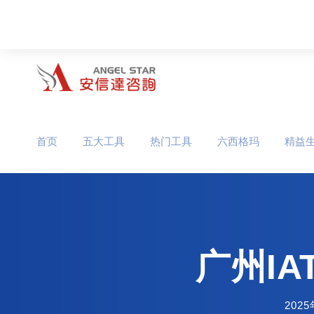
首页
五大工具
热门工具
六西格玛
精益
广州IA
202