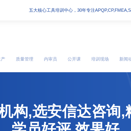
五大核心工具培训中心，30年专注APQP,CP,FMEA,SPC
生产
质量管理
内审员
公开课
培训现场
新闻
训机构,选安信达咨询
学员好评,效果好