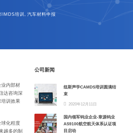
市IMDS培训
,
汽车材料申报
公司新闻
企业内部材
纽斯声学CAMDS培训圆满结
信达咨询深
束
保培训效果
2020年12月11日
国内领军钨业企业-章源钨业
全球化程度
AS9100航空航天体系认证项
目启动
来越多的制