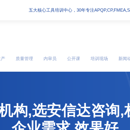
五大核心工具培训中心，30年专注APQP,CP,FMEA,SPC
生产
质量管理
内审员
公开课
培训现场
新闻
训机构,选安信达咨询
企业需求,效果好