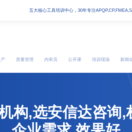
五大核心工具培训中心，30年专注APQP,CP,FMEA,SPC
生产
质量管理
内审员
公开课
培训现场
新闻
训机构,选安信达咨询
企业需求,效果好