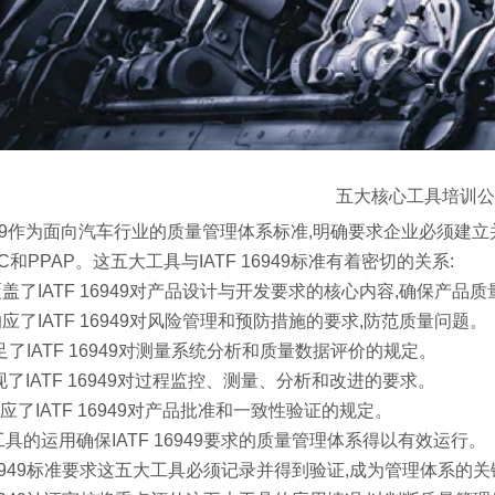
五大核心工具培训公
16949作为面向汽车行业的质量管理体系标准,明确要求企业必须建
C和PPAP。这五大工具与IATF 16949标准有着密切的关系:
QP覆盖了IATF 16949对产品设计与开发要求的核心内容,确保产品质
A响应了IATF 16949对风险管理和预防措施的要求,防范质量问题。
A满足了IATF 16949对测量系统分析和质量数据评价的规定。
C实现了IATF 16949对过程监控、测量、分析和改进的要求。
P对应了IATF 16949对产品批准和一致性验证的规定。
大工具的运用确保IATF 16949要求的质量管理体系得以有效运行。
TF 16949标准要求这五大工具必须记录并得到验证,成为管理体系