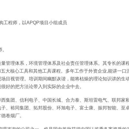
购工程师，以APQP项目小组成员
师。
质量管理体系，环境管理体系及社会责任管理体系。其专长的课
3、VDA6.5和五大核心工具和其他工具课程。多年工作于外资企业,能讲一
现场目视管理。培训期间幽默诙谐，能将枯燥的理论知识讲的生
能很好的把方法论带入到实际的企业中去。
华西集团、信利电子、中国长城、合力泰、斯坦雷电气、联邦家
电子、裕同集团、拓邦股份、环旭电子、富士康、振邦智能、至
常德卷烟厂。