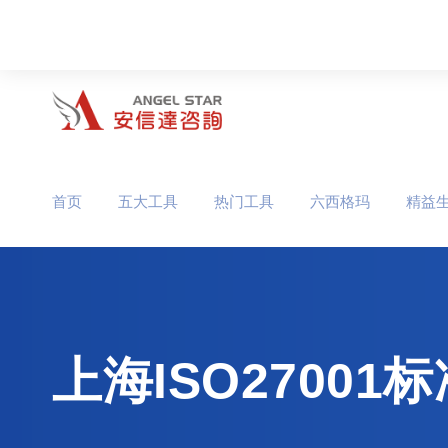
首页
五大工具
热门工具
六西格玛
精益
上海ISO270