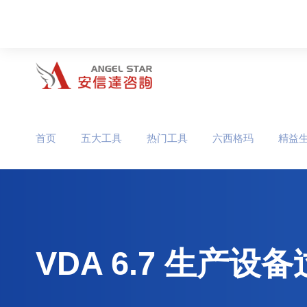
首页
五大工具
热门工具
六西格玛
精益
VDA 6.7 生产设