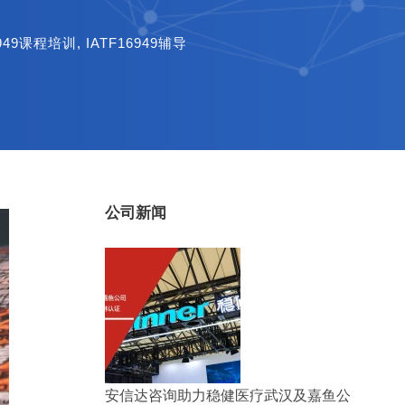
6949课程培训
,
IATF16949辅导
公司新闻
安信达咨询助力稳健医疗武汉及嘉鱼公