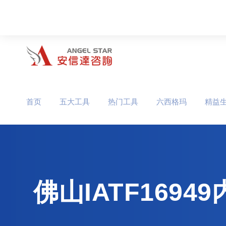
首页
五大工具
热门工具
六西格玛
精益
佛山IATF16