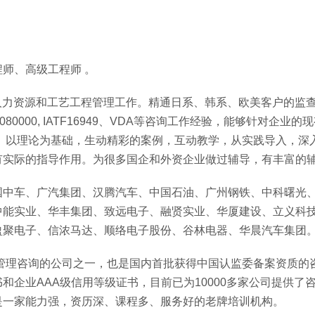
师、高级工程师 。
、人力资源和工艺工程管理工作。精通日系、韩系、欧美客户的监
，QC080000, IATF16949、VDA等咨询工作经验，能够针对企业
。以理论为基础，生动精彩的案例，互动教学，从实践导入，深
有实际的指导作用。为很多国企和外资企业做过辅导，有丰富的
国中车、广汽集团、汉腾汽车、中国石油、广州钢铁、中科曙光
中能实业、华丰集团、致远电子、融贤实业、华厦建设、立义科
盈聚电子、信浓马达、顺络电子股份、谷林电器、华晨汽车集团
事管理咨询的公司之一，也是国内首批获得中国认监委备案资质的
企业AAA级信用等级证书，目前已为10000多家公司提供了
是一家能力强，资历深、课程多、服务好的老牌培训机构。