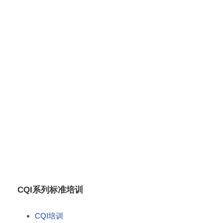
实现可持续发展的坚实桥梁。立即联系我们，开
启您的品质升级之旅！
全国服务热线
0755-8280 0303
CQI系列标准培训
CQI培训