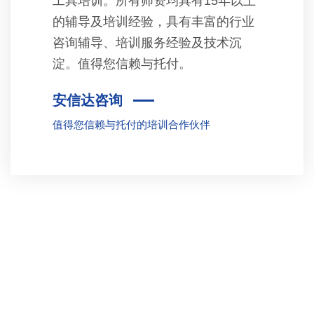
工具培训。所有师资均具有15年以上
的辅导及培训经验，具有丰富的行业
咨询辅导、培训服务经验及技术沉
淀。值得您信赖与托付。
安信达咨询
值得您信赖与托付的培训合作伙伴
联系我们的课程顾问
在这个追求零缺陷、高效率的时代，五大核心工
具培训中心精选的培训课程不仅是提升企业质量
管理水平的关键步骤，更是企业迈向国际市场、