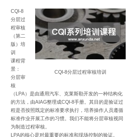
CQI-8
分层过
程审核
（第二
版）培
训
课程背
景：
CQI-8分层过程审核培训
分层审
核
（LPA）是由通用汽车、克莱斯勒开发的一种结构化
的方法，由AIAG整理成CQI-8手册。其目的是验证过
程是否按照既定的标准要求执行，培养操作人员遵循
标准作业开展工作的习惯。我们不能将分层审核视同
为制造过程审核。
LPA的核心是对最重要的标准和现场控制的验证。